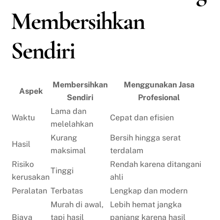
Membersihkan
Sendiri
Membersihkan
Menggunakan Jasa
Aspek
Sendiri
Profesional
Lama dan
Waktu
Cepat dan efisien
melelahkan
Kurang
Bersih hingga serat
Hasil
maksimal
terdalam
Risiko
Rendah karena ditangani
Tinggi
kerusakan
ahli
Peralatan
Terbatas
Lengkap dan modern
Murah di awal,
Lebih hemat jangka
Biaya
tapi hasil
panjang karena hasil