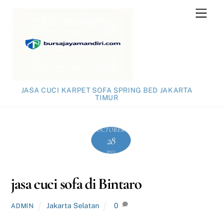
Skip
Men
to
content
JASA CUCI KARPET SOFA SPRING BED JAKARTA
TIMUR
OCTOBER
28
2025
jasa cuci sofa di Bintaro
Jakarta Selatan
0
ADMIN