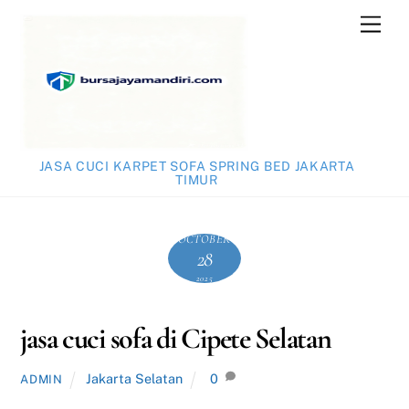
Skip
Men
to
content
JASA CUCI KARPET SOFA SPRING BED JAKARTA
TIMUR
OCTOBER
28
2025
jasa cuci sofa di Cipete Selatan
Jakarta Selatan
0
ADMIN