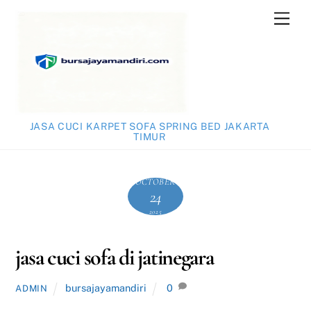
Skip
Men
to
content
JASA CUCI KARPET SOFA SPRING BED JAKARTA
TIMUR
OCTOBER
24
2025
jasa cuci sofa di jatinegara
bursajayamandiri
0
ADMIN