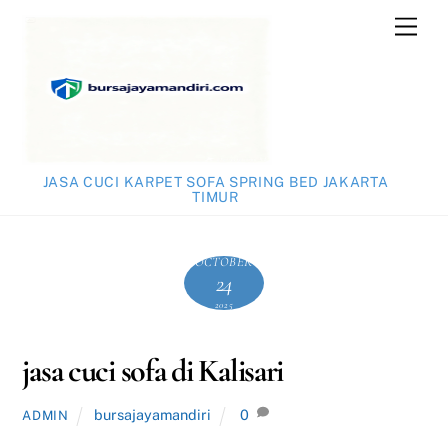
Skip
Men
to
content
JASA CUCI KARPET SOFA SPRING BED JAKARTA
TIMUR
OCTOBER
24
2025
jasa cuci sofa di Kalisari
bursajayamandiri
0
ADMIN