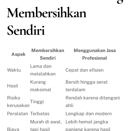
Membersihkan
Sendiri
Membersihkan
Menggunakan Jasa
Aspek
Sendiri
Profesional
Lama dan
Waktu
Cepat dan efisien
melelahkan
Kurang
Bersih hingga serat
Hasil
maksimal
terdalam
Risiko
Rendah karena ditangani
Tinggi
kerusakan
ahli
Peralatan
Terbatas
Lengkap dan modern
Murah di awal,
Lebih hemat jangka
Biaya
tapi hasil
panjang karena hasil