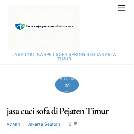
Skip
Men
to
content
JASA CUCI KARPET SOFA SPRING BED JAKARTA
TIMUR
OCTOBER
28
2025
jasa cuci sofa di Pejaten Timur
Jakarta Selatan
0
ADMIN