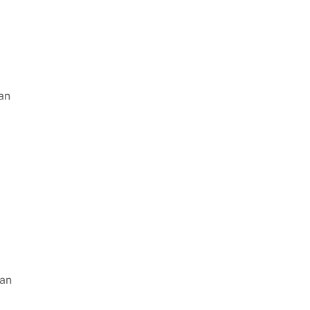
an
gan