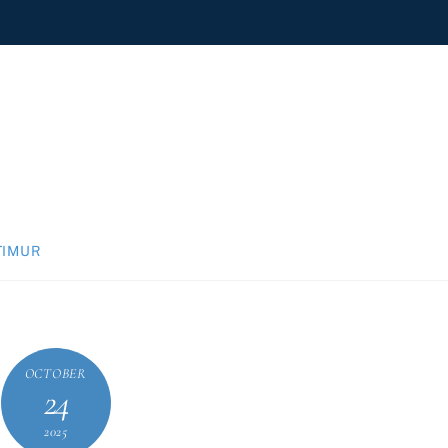
TIMUR
OCTOBER
24
2025