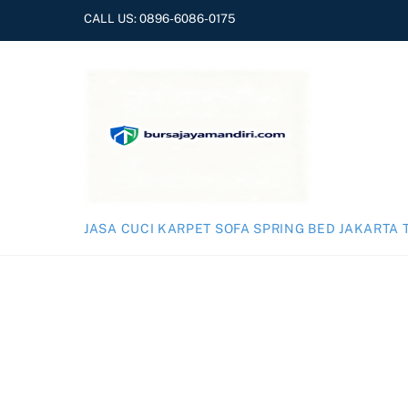
Skip
CALL US:
0896-6086-0175
to
content
JASA CUCI KARPET SOFA SPRING BED JAKARTA 