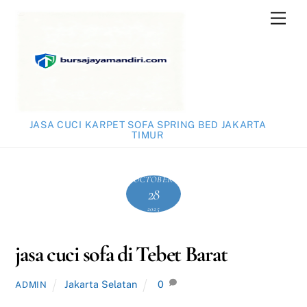
Skip
Men
to
content
JASA CUCI KARPET SOFA SPRING BED JAKARTA
TIMUR
OCTOBER
28
2025
jasa cuci sofa di Tebet Barat
Jakarta Selatan
0
ADMIN