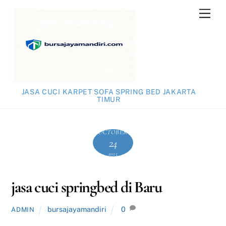
Skip
Men
to
content
JASA CUCI KARPET SOFA SPRING BED JAKARTA
TIMUR
OCTOBER
24
2025
jasa cuci springbed di Baru
bursajayamandiri
0
ADMIN