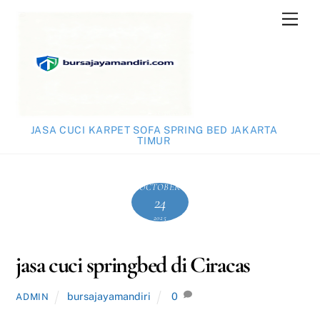
Skip
Men
to
content
JASA CUCI KARPET SOFA SPRING BED JAKARTA
TIMUR
OCTOBER
24
2025
jasa cuci springbed di Ciracas
bursajayamandiri
0
ADMIN