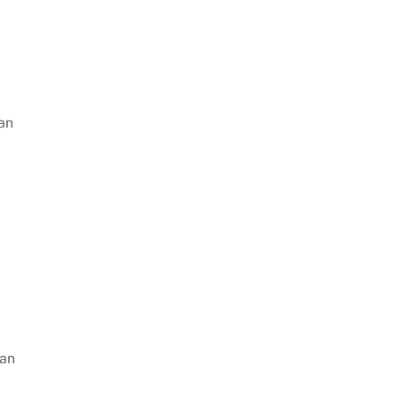
an
gan