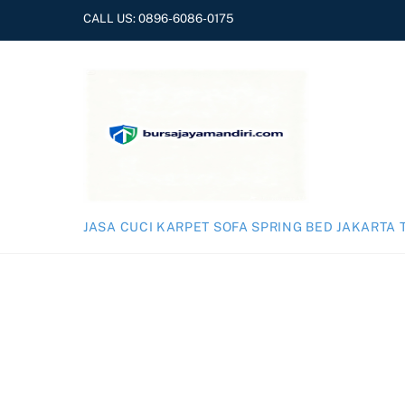
Skip
CALL US:
0896-6086-0175
to
content
JASA CUCI KARPET SOFA SPRING BED JAKARTA 