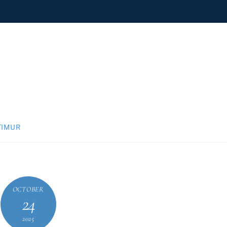
TIMUR
OCTOBER
24
2025