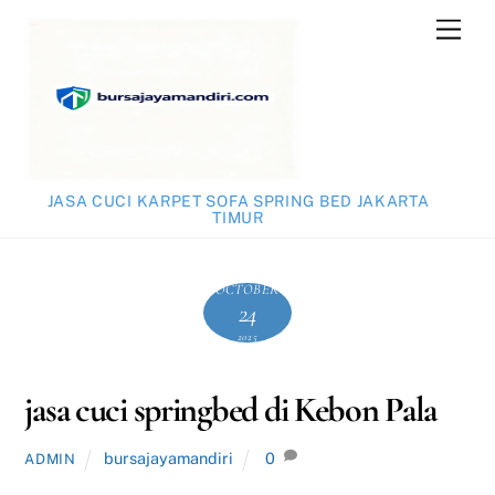
Skip
Men
to
content
JASA CUCI KARPET SOFA SPRING BED JAKARTA
TIMUR
OCTOBER
24
2025
jasa cuci springbed di Kebon Pala
bursajayamandiri
0
ADMIN