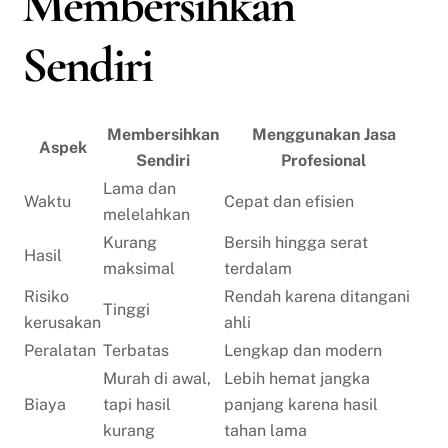
Membersihkan
Sendiri
Membersihkan
Menggunakan Jasa
Aspek
Sendiri
Profesional
Lama dan
Waktu
Cepat dan efisien
melelahkan
Kurang
Bersih hingga serat
Hasil
maksimal
terdalam
Risiko
Rendah karena ditangani
Tinggi
kerusakan
ahli
Peralatan
Terbatas
Lengkap dan modern
Murah di awal,
Lebih hemat jangka
Biaya
tapi hasil
panjang karena hasil
kurang
tahan lama