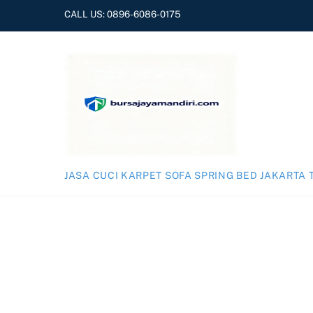
Skip
CALL US:
0896-6086-0175
to
content
JASA CUCI KARPET SOFA SPRING BED JAKARTA 