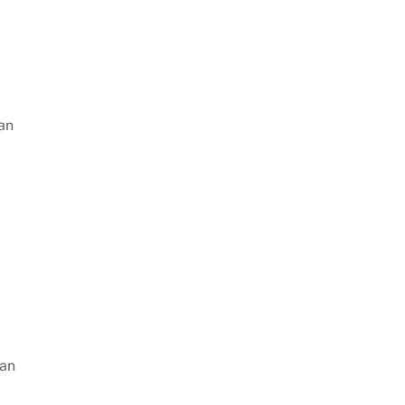
an
gan