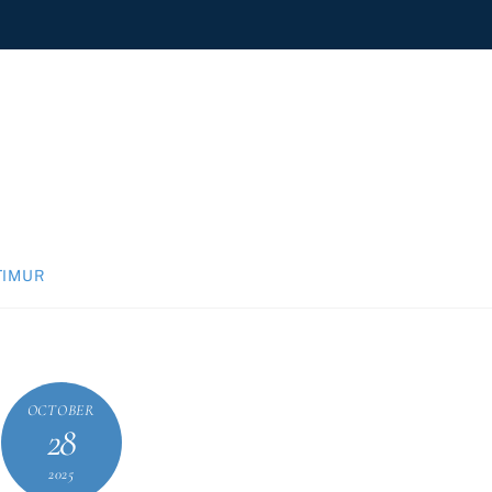
TIMUR
OCTOBER
28
2025