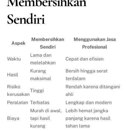
Membersihkan
Sendiri
Membersihkan
Menggunakan Jasa
Aspek
Sendiri
Profesional
Lama dan
Waktu
Cepat dan efisien
melelahkan
Kurang
Bersih hingga serat
Hasil
maksimal
terdalam
Risiko
Rendah karena ditangani
Tinggi
kerusakan
ahli
Peralatan
Terbatas
Lengkap dan modern
Murah di awal,
Lebih hemat jangka
Biaya
tapi hasil
panjang karena hasil
kurang
tahan lama