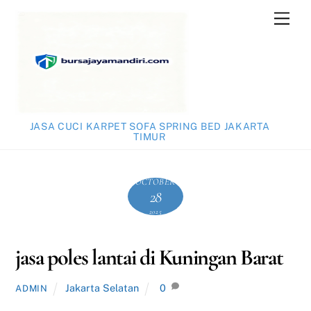
Skip
Men
to
content
JASA CUCI KARPET SOFA SPRING BED JAKARTA
TIMUR
OCTOBER
28
2025
jasa poles lantai di Kuningan Barat
Jakarta Selatan
0
ADMIN