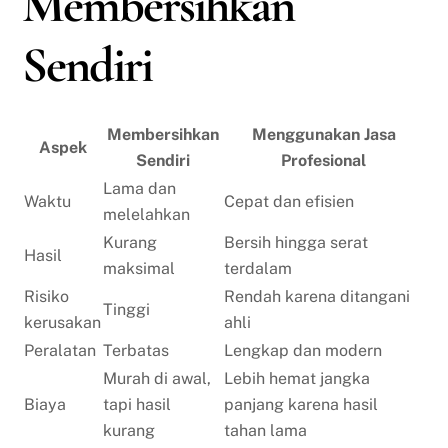
Membersihkan
Sendiri
Membersihkan
Menggunakan Jasa
Aspek
Sendiri
Profesional
Lama dan
Waktu
Cepat dan efisien
melelahkan
Kurang
Bersih hingga serat
Hasil
maksimal
terdalam
Risiko
Rendah karena ditangani
Tinggi
kerusakan
ahli
Peralatan
Terbatas
Lengkap dan modern
Murah di awal,
Lebih hemat jangka
Biaya
tapi hasil
panjang karena hasil
kurang
tahan lama