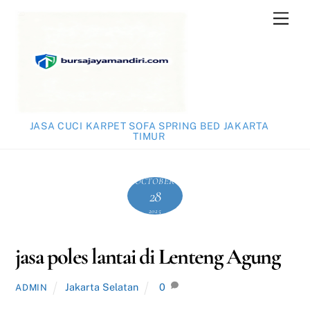
Skip
Men
to
content
JASA CUCI KARPET SOFA SPRING BED JAKARTA
TIMUR
OCTOBER
28
2025
jasa poles lantai di Lenteng Agung
Jakarta Selatan
0
ADMIN