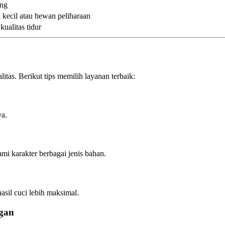
ang
k kecil atau hewan peliharaan
ualitas tidur
itas. Berikut tips memilih layanan terbaik:
ya.
 karakter berbagai jenis bahan.
sil cuci lebih maksimal.
gan