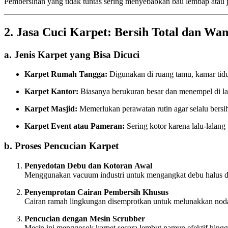
Pembersihan yang tidak tuntas sering menyebabkan bau lembap atau j
2. Jasa Cuci Karpet: Bersih Total dan Wa
a. Jenis Karpet yang Bisa Dicuci
Karpet Rumah Tangga:
Digunakan di ruang tamu, kamar tidur
Karpet Kantor:
Biasanya berukuran besar dan menempel di lant
Karpet Masjid:
Memerlukan perawatan rutin agar selalu bers
Karpet Event atau Pameran:
Sering kotor karena lalu-lalang
b. Proses Pencucian Karpet
Penyedotan Debu dan Kotoran Awal
Menggunakan vacuum industri untuk mengangkat debu halus dan
Penyemprotan Cairan Pembersih Khusus
Cairan ramah lingkungan disemprotkan untuk melunakkan no
Pencucian dengan Mesin Scrubber
Mesin ini menggosok karpet secara lembut namun efektif hingg