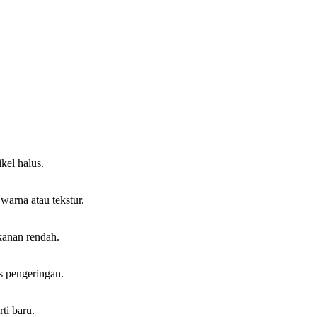
kel halus.
warna atau tekstur.
kanan rendah.
s pengeringan.
ti baru.