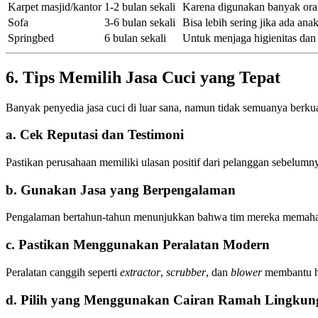
Karpet masjid/kantor
1-2 bulan sekali
Karena digunakan banyak or
Sofa
3-6 bulan sekali
Bisa lebih sering jika ada ana
Springbed
6 bulan sekali
Untuk menjaga higienitas dan k
6. Tips Memilih Jasa Cuci yang Tepat
Banyak penyedia jasa cuci di luar sana, namun tidak semuanya berkual
a. Cek Reputasi dan Testimoni
Pastikan perusahaan memiliki ulasan positif dari pelanggan sebelumn
b. Gunakan Jasa yang Berpengalaman
Pengalaman bertahun-tahun menunjukkan bahwa tim mereka memahami
c. Pastikan Menggunakan Peralatan Modern
Peralatan canggih seperti
extractor
,
scrubber
, dan
blower
membantu ha
d. Pilih yang Menggunakan Cairan Ramah Lingkun