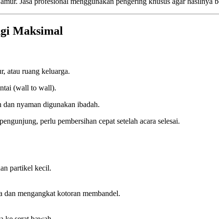
amur. Jasa profesional menggunakan pengering khusus agar hasilnya b
ngi Maksimal
, atau ruang keluarga.
ai (wall to wall).
ih dan nyaman digunakan ibadah.
 pengunjung, perlu pembersihan cepat setelah acara selesai.
 partikel kecil.
da dan mengangkat kotoran membandel.
a ke serat bawah.