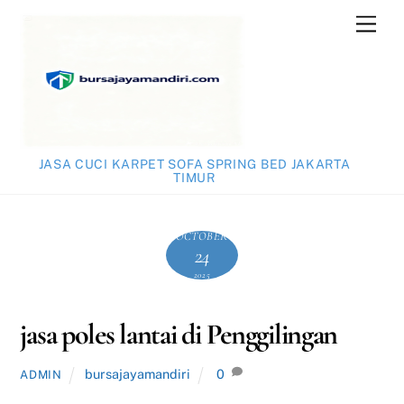
Skip
Men
to
content
JASA CUCI KARPET SOFA SPRING BED JAKARTA
TIMUR
OCTOBER
24
2025
jasa poles lantai di Penggilingan
bursajayamandiri
0
ADMIN