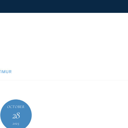
TIMUR
OCTOBER
28
2025