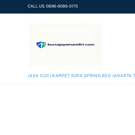
Skip
CALL US:
0896-6086-0175
to
content
JASA CUCI KARPET SOFA SPRING BED JAKARTA 