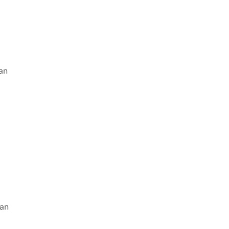
an
gan