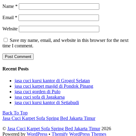
Name
*
Email
*
Website
Save my name, email, and website in this browser for the next
time I comment.
Recent Posts
jasa cuci kursi kantor di Grogol Selatan
jasa cuci karpet masjid di Pondok Pinang
jasa cuci gorden di Pulo
jasa cuci sofa di Jagakarsa
jasa cuci kursi kantor di Setiabudi
Back To Top
Jasa Cuci Karpet Sofa Spring Bed Jakarta Timur
©
Jasa Cuci Karpet Sofa Spring Bed Jakarta Timur
2026
Powered by
WordPress
•
Themify WordPress Themes