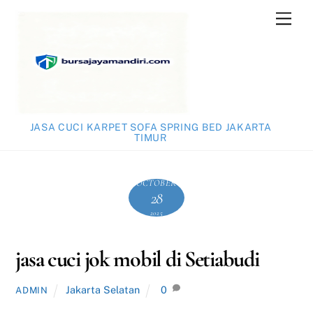
Skip
Men
to
content
JASA CUCI KARPET SOFA SPRING BED JAKARTA
TIMUR
OCTOBER
28
2025
jasa cuci jok mobil di Setiabudi
Jakarta Selatan
0
ADMIN