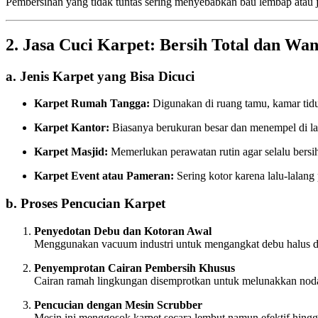
Pembersihan yang tidak tuntas sering menyebabkan bau lembap atau j
2. Jasa Cuci Karpet: Bersih Total dan Wa
a. Jenis Karpet yang Bisa Dicuci
Karpet Rumah Tangga:
Digunakan di ruang tamu, kamar tidur
Karpet Kantor:
Biasanya berukuran besar dan menempel di lant
Karpet Masjid:
Memerlukan perawatan rutin agar selalu bers
Karpet Event atau Pameran:
Sering kotor karena lalu-lalang
b. Proses Pencucian Karpet
Penyedotan Debu dan Kotoran Awal
Menggunakan vacuum industri untuk mengangkat debu halus dan
Penyemprotan Cairan Pembersih Khusus
Cairan ramah lingkungan disemprotkan untuk melunakkan no
Pencucian dengan Mesin Scrubber
Mesin ini menggosok karpet secara lembut namun efektif hingg