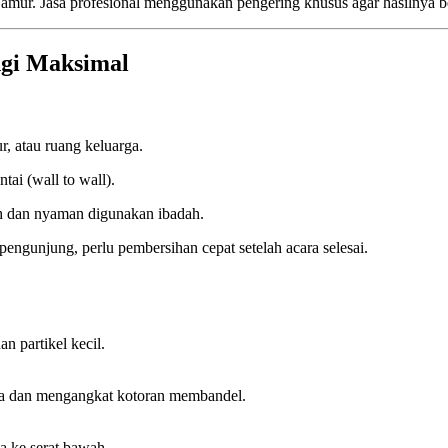
amur. Jasa profesional menggunakan pengering khusus agar hasilnya b
ngi Maksimal
, atau ruang keluarga.
ai (wall to wall).
ih dan nyaman digunakan ibadah.
 pengunjung, perlu pembersihan cepat setelah acara selesai.
 partikel kecil.
da dan mengangkat kotoran membandel.
a ke serat bawah.