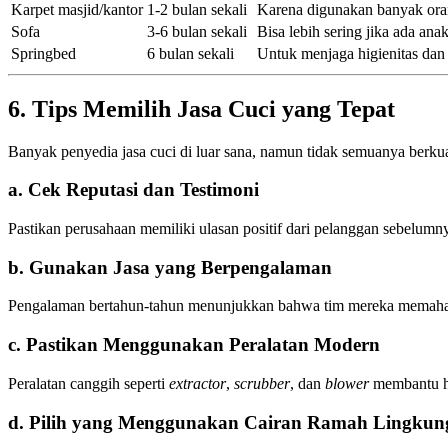
Karpet masjid/kantor
1-2 bulan sekali
Karena digunakan banyak or
Sofa
3-6 bulan sekali
Bisa lebih sering jika ada ana
Springbed
6 bulan sekali
Untuk menjaga higienitas dan k
6. Tips Memilih Jasa Cuci yang Tepat
Banyak penyedia jasa cuci di luar sana, namun tidak semuanya berkual
a. Cek Reputasi dan Testimoni
Pastikan perusahaan memiliki ulasan positif dari pelanggan sebelumn
b. Gunakan Jasa yang Berpengalaman
Pengalaman bertahun-tahun menunjukkan bahwa tim mereka memahami
c. Pastikan Menggunakan Peralatan Modern
Peralatan canggih seperti
extractor
,
scrubber
, dan
blower
membantu ha
d. Pilih yang Menggunakan Cairan Ramah Lingkun