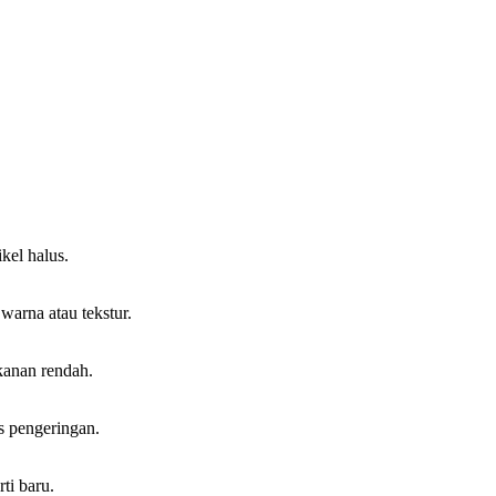
kel halus.
warna atau tekstur.
kanan rendah.
s pengeringan.
ti baru.