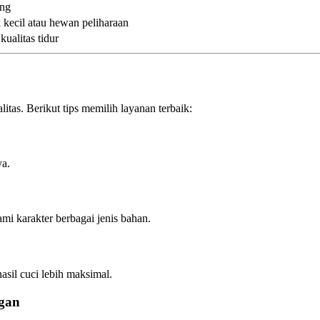
ang
k kecil atau hewan peliharaan
ualitas tidur
itas. Berikut tips memilih layanan terbaik:
ya.
 karakter berbagai jenis bahan.
sil cuci lebih maksimal.
gan