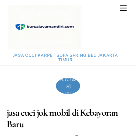
Skip
Men
to
content
JASA CUCI KARPET SOFA SPRING BED JAKARTA
TIMUR
OCTOBER
28
2025
jasa cuci jok mobil di Kebayoran
Baru