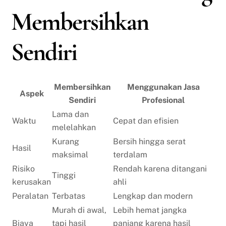
Membersihkan
Sendiri
Membersihkan
Menggunakan Jasa
Aspek
Sendiri
Profesional
Lama dan
Waktu
Cepat dan efisien
melelahkan
Kurang
Bersih hingga serat
Hasil
maksimal
terdalam
Risiko
Rendah karena ditangani
Tinggi
kerusakan
ahli
Peralatan
Terbatas
Lengkap dan modern
Murah di awal,
Lebih hemat jangka
Biaya
tapi hasil
panjang karena hasil