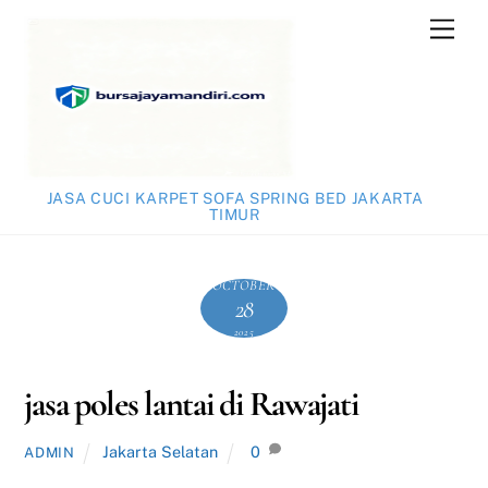
Skip
Men
to
content
JASA CUCI KARPET SOFA SPRING BED JAKARTA
TIMUR
OCTOBER
28
2025
jasa poles lantai di Rawajati
Jakarta Selatan
0
ADMIN