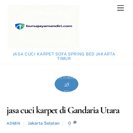
Skip
Men
to
content
JASA CUCI KARPET SOFA SPRING BED JAKARTA
TIMUR
OCTOBER
28
2025
jasa cuci karpet di Gandaria Utara
Jakarta Selatan
0
ADMIN