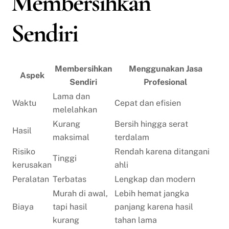
Membersihkan
Sendiri
Membersihkan
Menggunakan Jasa
Aspek
Sendiri
Profesional
Lama dan
Waktu
Cepat dan efisien
melelahkan
Kurang
Bersih hingga serat
Hasil
maksimal
terdalam
Risiko
Rendah karena ditangani
Tinggi
kerusakan
ahli
Peralatan
Terbatas
Lengkap dan modern
Murah di awal,
Lebih hemat jangka
Biaya
tapi hasil
panjang karena hasil
kurang
tahan lama