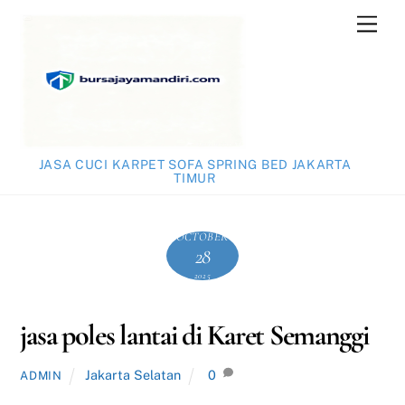
Skip
Men
to
content
JASA CUCI KARPET SOFA SPRING BED JAKARTA
TIMUR
OCTOBER
28
2025
jasa poles lantai di Karet Semanggi
Jakarta Selatan
0
ADMIN