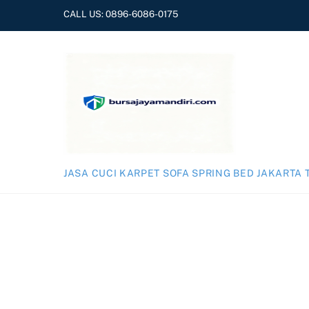
Skip
CALL US:
0896-6086-0175
to
content
JASA CUCI KARPET SOFA SPRING BED JAKARTA 