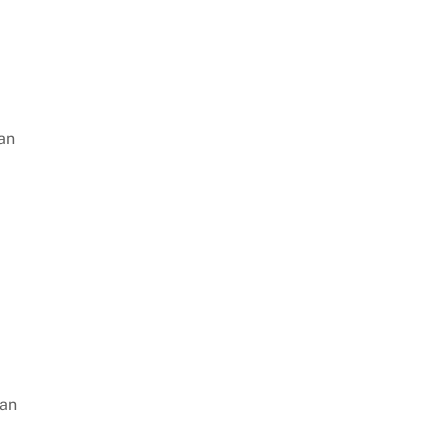
an
gan