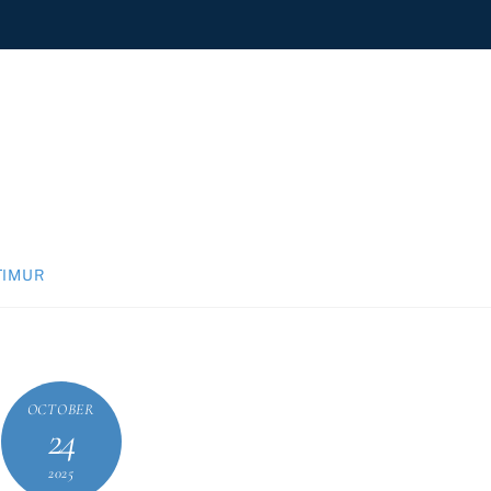
TIMUR
OCTOBER
24
2025