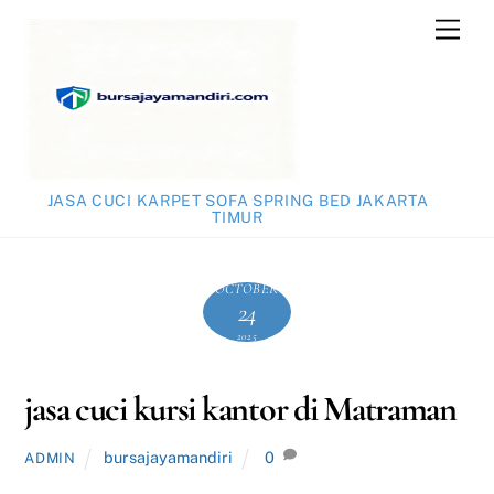
Skip
Men
to
content
JASA CUCI KARPET SOFA SPRING BED JAKARTA
TIMUR
OCTOBER
24
2025
jasa cuci kursi kantor di Matraman
bursajayamandiri
0
ADMIN