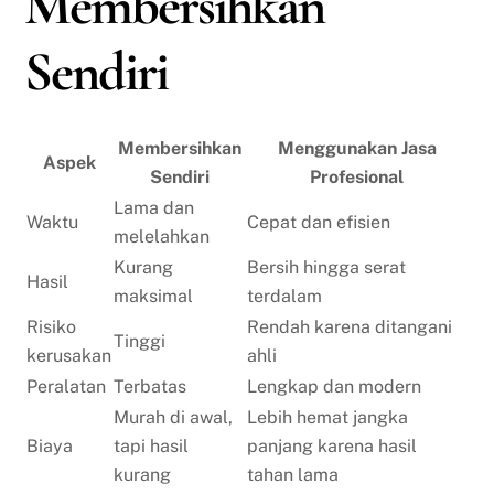
Membersihkan
Sendiri
Membersihkan
Menggunakan Jasa
Aspek
Sendiri
Profesional
Lama dan
Waktu
Cepat dan efisien
melelahkan
Kurang
Bersih hingga serat
Hasil
maksimal
terdalam
Risiko
Rendah karena ditangani
Tinggi
kerusakan
ahli
Peralatan
Terbatas
Lengkap dan modern
Murah di awal,
Lebih hemat jangka
Biaya
tapi hasil
panjang karena hasil
kurang
tahan lama