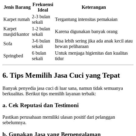
Frekuensi
Jenis Barang
Keterangan
Ideal
2-3 bulan
Karpet rumah
Tergantung intensitas pemakaian
sekali
Karpet
1-2 bulan
Karena digunakan banyak orang
masjid/kantor
sekali
3-6 bulan
Bisa lebih sering jika ada anak kecil atau
Sofa
sekali
hewan peliharaan
6 bulan
Untuk menjaga higienitas dan kualitas
Springbed
sekali
tidur
6. Tips Memilih Jasa Cuci yang Tepat
Banyak penyedia jasa cuci di luar sana, namun tidak semuanya
berkualitas. Berikut tips memilih layanan terbaik:
a. Cek Reputasi dan Testimoni
Pastikan perusahaan memiliki ulasan positif dari pelanggan
sebelumnya.
b. Gunakan Jasa yang Berpengalaman